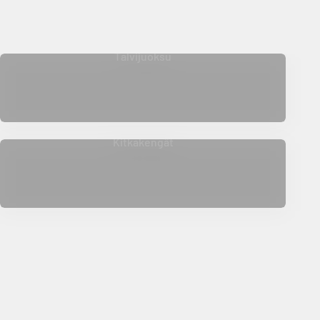
Talvijuoksu
Kitkakengät