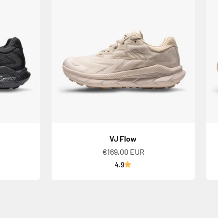
VJ Flow
Alennushinta
€169,00 EUR
4.9