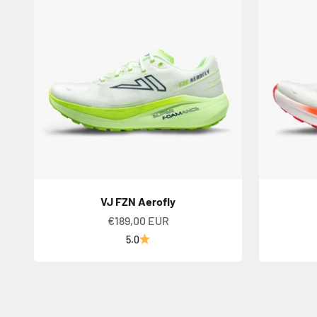
VJ FZN Aerofly
Alennushinta
€189,00 EUR
5.0