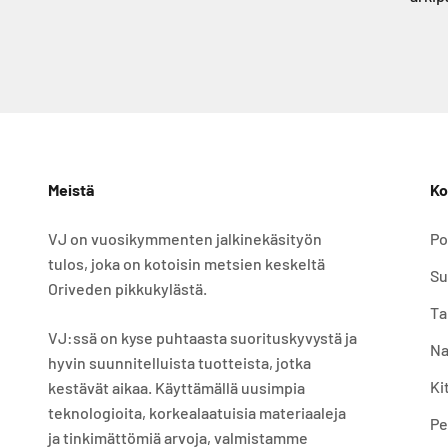
Meistä
Ko
VJ on vuosikymmenten jalkinekäsityön
Po
tulos, joka on kotoisin metsien keskeltä
Su
Oriveden pikkukylästä.
Ta
VJ:ssä on kyse puhtaasta suorituskyvystä ja
Na
hyvin suunnitelluista tuotteista, jotka
Ki
kestävät aikaa. Käyttämällä uusimpia
teknologioita, korkealaatuisia materiaaleja
Pe
ja tinkimättömiä arvoja, valmistamme