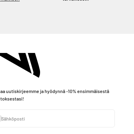
laa uutiskirjeemme ja hyödynnä -10% ensimmäisestä
toksestasi!
laa
Sähköposti