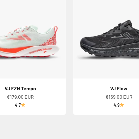
VJ FZN Tempo
VJ Flow
Alennushinta
Alennushinta
€179,00 EUR
€169,00 EUR
4.7
4.9