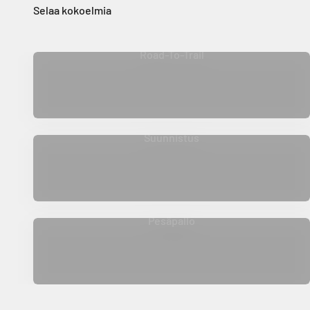
Selaa kokoelmia
Road-To-Trail
Suunnistus
Pesäpallo