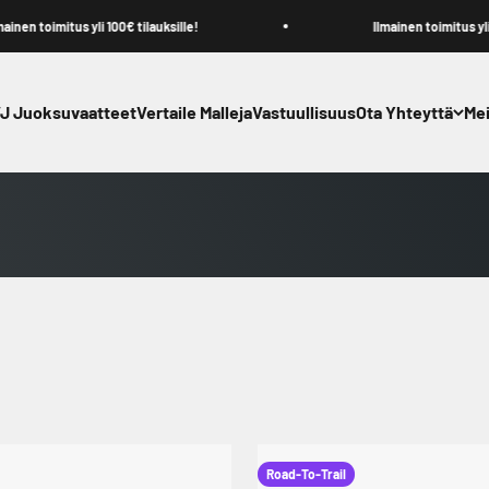
 toimitus yli 100€ tilauksille!
Ilmainen toimitus yli 100€ 
J Juoksuvaatteet
Vertaile Malleja
Vastuullisuus
Ota Yhteyttä
Mei
FZN-mallisto
Road-To-Trail