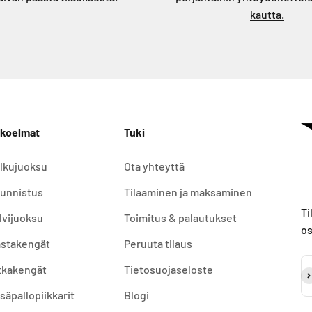
kautta.
koelmat
Tuki
lkujuoksu
Ota yhteyttä
unnistus
Tilaaminen ja maksaminen
Ti
lvijuoksu
Toimitus & palautukset
os
stakengät
Peruuta tilaus
tkakengät
Tietosuojaseloste
Ti
säpallopiikkarit
Blogi