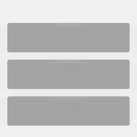
Polkujuoksu
Nastakengät
VJ Juoksuvaatteet