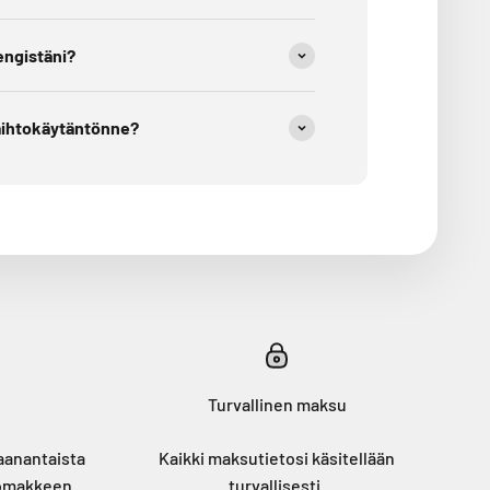
engistäni?
vaihtokäytäntönne?
Turvallinen maksu
anantaista
Kaikki maksutietosi käsitellään
omakkeen
turvallisesti.